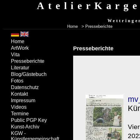
AtelierKarg
Wettringe
Home
>
Presseberichte
Home
Presseberichte
ArtWork
Vita
Presseberichte
Literatur
Blog/Gästebuch
Fotos
Datenschutz
Kontakt
Impressum
Videos
Termine
Public PGP Key
Kunst-Archiv
KGW -
Künstlergemeinschaft