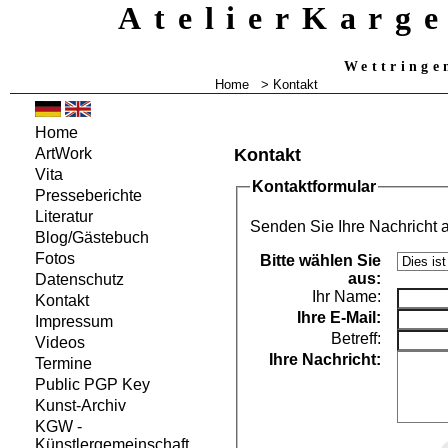
AtelierKarg
Wettringe
Home
> Kontakt
Home
Kontakt
ArtWork
Vita
Kontaktformular
Presseberichte
Literatur
Senden Sie Ihre Nachricht 
Blog/Gästebuch
Fotos
Bitte wählen Sie
aus:
Datenschutz
Ihr Name:
Kontakt
Ihre
E-Mail:
Impressum
Betreff:
Videos
Ihre Nachricht:
Termine
Public PGP Key
Kunst-Archiv
KGW -
Künstlergemeinschaft