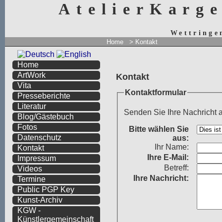
AtelierKarg
Wettringe
Home
> Kontakt
Home
ArtWork
Kontakt
Vita
Kontaktformular
Presseberichte
Literatur
Senden Sie Ihre Nachricht 
Blog/Gästebuch
Fotos
Bitte wählen Sie
Datenschutz
aus:
Ihr Name:
Kontakt
Ihre
E-Mail:
Impressum
Betreff:
Videos
Ihre Nachricht:
Termine
Public PGP Key
Kunst-Archiv
KGW -
Künstlergemeinschaft