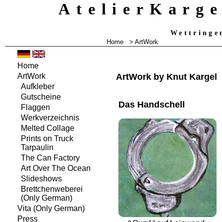
AtelierKarg
Wettringe
Home
> ArtWork
Home
ArtWork by Knut Kargel
ArtWork
Aufkleber
Gutscheine
Das Handschell
Flaggen
Werkverzeichnis
Melted Collage
Prints on Truck
Tarpaulin
The Can Factory
Art Over The Ocean
Slideshows
Brettchenweberei
(Only German)
Vita
(Only German)
Press