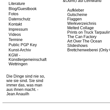
&Ouml;l auf Leinwand
Literature
Blog/Guestbook
Aufkleber
Fotos
Gutscheine
Flaggen
Datenschutz
Werkverzeichnis
Kontakt
Melted Collage
Impressum
Prints on Truck Tarpauli
Videos
The Can Factory
Termine
Art Over The Ocean
Public PGP Key
Slideshows
Brettchenweberei
(Only
Kunst-Archiv
KGW -
Künstlergemeinschaft
Wettringen
Die Dinge sind nie so,
wie sie sind. Sie sind
immer das, was man
aus ihnen macht. -
Jean Anauilh