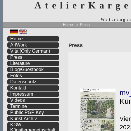
AtelierKarg
Wettringe
Home
>
Press
Home
Press
ArtWork
Vita
(Only German)
Press
Literature
Blog/Guestbook
Fotos
Datenschutz
Kontakt
Impressum
Videos
Termine
Public PGP Key
Kunst-Archiv
KGW -
Künstlergemeinschaft