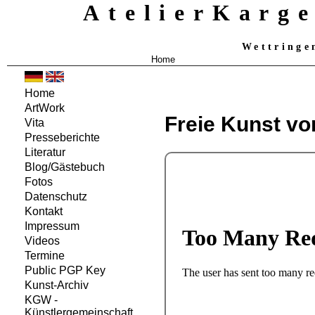
AtelierKarg
Wettringe
Home
Home
ArtWork
Freie Kunst vo
Vita
Presseberichte
Literatur
Blog/Gästebuch
Fotos
Datenschutz
Kontakt
Impressum
Videos
Termine
Public PGP Key
Kunst-Archiv
KGW -
Künstlergemeinschaft