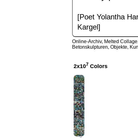
[Poet Yolantha Har
Kargel]
Online-Archiv
,
Melted Collage,
Betonskulpturen, Objekte, Kun
7
2x10
Colors