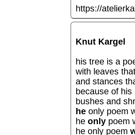
https://atelierk
Knut Kargel
his tree is a p
with leaves tha
and stances tha
because of his
bushes and shr
he
only poem wi
he
only
poem wi
he only poem
w