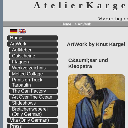
AtelierKarg
Wettringe
Home
> ArtWork
Home
ArtWork by Knut Kargel
ArtWork
Aufkleber
Gutscheine
C&auml;sar und
Flaggen
Kleopatra
Werkverzeichnis
Melted Collage
Prints on Truck
Tarpaulin
The Can Factory
Art Over The Ocean
Slideshows
Brettchenweberei
(Only German)
Vita
(Only German)
Press