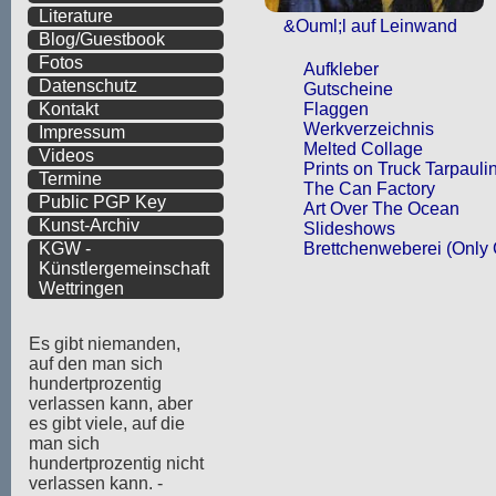
Literature
&Ouml;l auf Leinwand
Blog/Guestbook
Fotos
Aufkleber
Datenschutz
Gutscheine
Flaggen
Kontakt
Werkverzeichnis
Impressum
Melted Collage
Videos
Prints on Truck Tarpauli
Termine
The Can Factory
Public PGP Key
Art Over The Ocean
Kunst-Archiv
Slideshows
Brettchenweberei
(Only
KGW -
Künstlergemeinschaft
Wettringen
Es gibt niemanden,
auf den man sich
hundertprozentig
verlassen kann, aber
es gibt viele, auf die
man sich
hundertprozentig nicht
verlassen kann. -