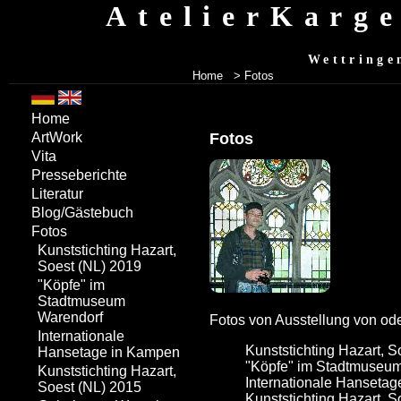
AtelierKarg
Wettringe
Home
> Fotos
Home
Fotos
ArtWork
Vita
Presseberichte
Literatur
Blog/Gästebuch
Fotos
Kunststichting Hazart,
Soest (NL) 2019
"Köpfe" im
Stadtmuseum
Warendorf
Fotos von Ausstellung von ode
Internationale
Kunststichting Hazart, S
Hansetage in Kampen
"Köpfe" im Stadtmuseu
Kunststichting Hazart,
Internationale Hanseta
Soest (NL) 2015
Kunststichting Hazart, S