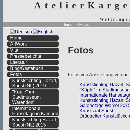
AtelierKarg
Wettringe
Home
> Fotos
Home
ArtWork
Fotos
Vita
Presseberichte
Literatur
Blog/Gästebuch
Fotos
Fotos von Ausstellung von ode
Kunststichting Hazart,
Kunststichting Hazart, S
Soest (NL) 2019
"Köpfe" im Stadtmuseu
"Köpfe" im
Internationale Hanseta
Stadtmuseum
Kunststichting Hazart, S
Warendorf
Galerietage Wamel 201
Internationale
Kunstsaal Soest
Hansetage in Kampen
Drüggelter Kunststückc
Kunststichting Hazart,
Soest (NL) 2015