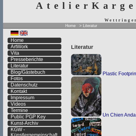
AtelierKarg
Wettringe
Home
>
Literatur
Home
Literatur
ArtWork
Vita
Presseberichte
Literatur
Blog/Gästebuch
Plastic Footprin
Fotos
Datenschutz
Kontakt
Impressum
Videos
Termine
Un Chien Anda
Public PGP Key
Kunst-Archiv
KGW -
Künstlergemeinschaft