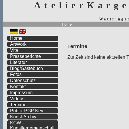
AtelierKarg
Wettringe
Home
Home
ArtWork
Termine
Vita
Presseberichte
Zur Zeit sind keine aktuellen
Literatur
Blog/Gästebuch
Fotos
Datenschutz
Kontakt
Impressum
Videos
Termine
Public PGP Key
Kunst-Archiv
KGW -
Künstlergemeinschaft