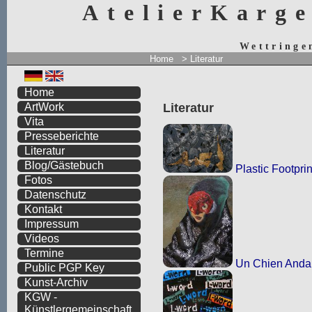
AtelierKarg
Wettringe
Home
>
Literatur
Home
Literatur
ArtWork
Vita
Presseberichte
Literatur
Blog/Gästebuch
Plastic Footprin
Fotos
Datenschutz
Kontakt
Impressum
Videos
Termine
Un Chien Anda
Public PGP Key
Kunst-Archiv
KGW -
Künstlergemeinschaft