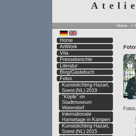
Ateli
Home
> 
Home
Fot
ArtWork
Vita
Presseberichte
Literatur
Blog/Gästebuch
Fotos
Kunststichting Hazart,
Soest (NL) 2019
"Köpfe" im
Stadtmuseum
Warendorf
Fotos
Internationale
Hansetage in Kampen
Kunststichting Hazart,
Soest (NL) 2015