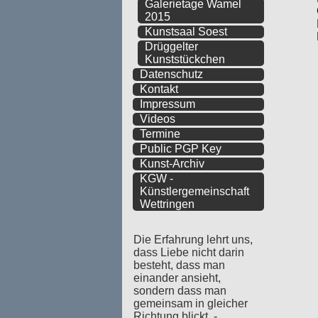
Galerietage Wamel
2015
Kunstsaal Soest
Drüggelter
Kunststückchen
Datenschutz
Kontakt
Impressum
Videos
Termine
Public PGP Key
Kunst-Archiv
KGW -
Künstlergemeinschaft
Wettringen
Die Erfahrung lehrt uns,
dass Liebe nicht darin
besteht, dass man
einander ansieht,
sondern dass man
gemeinsam in gleicher
Richtung blickt. -