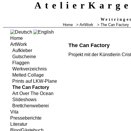
AtelierKarg
Wettringe
Home
> ArtWork
> The Can Factory
Home
ArtWork
The Can Factory
Aufkleber
Projekt mit der Künstlerin Cri
Gutscheine
Flaggen
Werkverzeichnis
Melted Collage
Prints auf LKW-Plane
The Can Factory
Art Over The Ocean
Slideshows
Brettchenweberei
Vita
Presseberichte
Literatur
Blog/Gästebuch