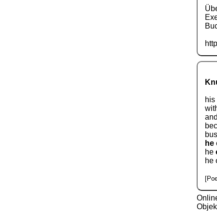
Übe
Exe
Buc
htt
Knu
his
wit
and
bec
bus
he
he
he 
[Poe
Onlin
Objek