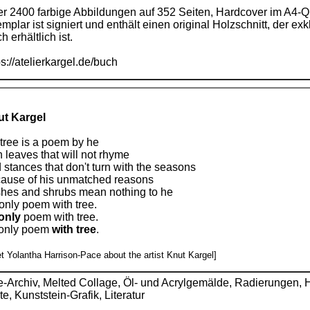
r 2400 farbige Abbildungen auf 352 Seiten, Hardcover im A4-Q
mplar ist signiert und enthält einen original Holzschnitt, der ex
h erhältlich ist.
ps://atelierkargel.de/buch
t Kargel
 tree is a poem by he
h leaves that will not rhyme
 stances that don't turn with the seasons
ause of his unmatched reasons
hes and shrubs mean nothing to he
only poem with tree.
only
poem with tree.
only poem
with tree
.
t Yolantha Harrison-Pace about the artist Knut Kargel]
e-Archiv
,
Melted Collage, Öl- und Acrylgemälde, Radierungen, Ho
te, Kunststein-Grafik
,
Literatur