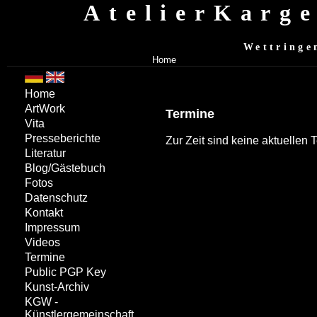
AtelierKarg
Wettringe
Home
Home
ArtWork
Termine
Vita
Presseberichte
Zur Zeit sind keine aktuellen
Literatur
Blog/Gästebuch
Fotos
Datenschutz
Kontakt
Impressum
Videos
Termine
Public PGP Key
Kunst-Archiv
KGW -
Künstlergemeinschaft