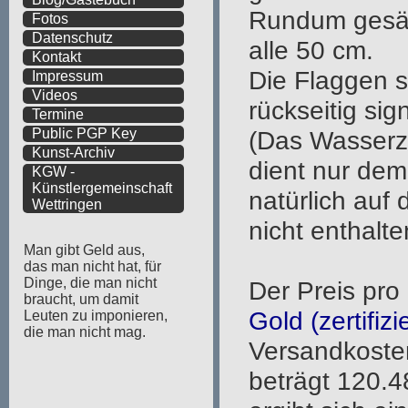
Fotos
Datenschutz
Kontakt
Impressum
Videos
Termine
Public PGP Key
Kunst-Archiv
KGW -
Künstlergemeinschaft
Wettringen
Man gibt Geld aus,
das man nicht hat, für
Dinge, die man nicht
braucht, um damit
Leuten zu imponieren,
die man nicht mag.