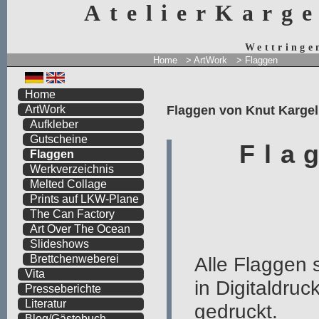
AtelierKarg
Wettringe
Home
> ArtWork
> Flaggen
Home
Flaggen von Knut Karge
ArtWork
Aufkleber
Gutscheine
Flaggen
Werkverzeichnis
Melted Collage
Prints auf LKW-Plane
The Can Factory
Art Over The Ocean
Slideshows
Brettchenweberei
Vita
Presseberichte
Literatur
Blog/Gästebuch