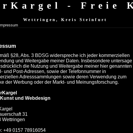
erKargel - Freie
Wettringen, Kreis Steinfurt
Impressum
ressum
äß §28, Abs. 3 BDSG widerspreche ich jeder kommerziellen
ndung und Weitergabe meiner Daten. Insbesondere untersage
usdrücklich die Nutzung und Weitergabe meiner hier genannten
l- und Post-Adressen, sowie der Telefonnummer in
rziellen Adresssammlungen sowie deren Verwendung zum
e der Werbung oder der Markt- und Meinungsforschung.
erKargel
e Kunst und Webdesign
Kargel
auerschaft 31
 Wettringen
: +49 0157 78916054