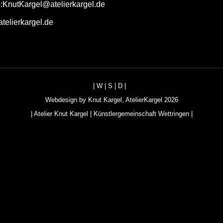
o:KnutKargel@atelierkargel.de
telierkargel.de
|
W
|
S
|
D
|
Webdesign by
Knut Kargel
,
AtelierKargel
2026
|
Atelier Knut Kargel
|
Künstlergemeinschaft Wettringen
|