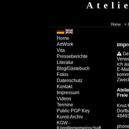
Ateli
Home
> 
Home
Imp
ArtWork
Vita
Gem
Presseberichte
Verwe
Literatur
ich a
Blog/Gästebuch
E-Mai
komme
Fotos
Zweck
Datenschutz
Kontakt
Ateli
Impressum
Frei
Videos
Termine
Knut 
Dorfb
Public PGP Key
48493
Kunst-Archiv
KGW -
phone
Künstlergemeinschaft