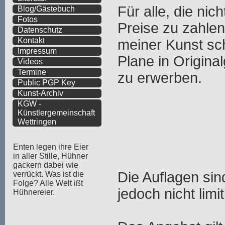
Für alle, die nic
Blog/Gästebuch
Fotos
Preise zu zahlen
Datenschutz
Kontakt
meiner Kunst sch
Impressum
Plane in Origina
Videos
Termine
zu erwerben.
Public PGP Key
Kunst-Archiv
KGW -
Künstlergemeinschaft
Wettringen
Enten legen ihre Eier
in aller Stille, Hühner
gackern dabei wie
Die Auflagen sin
verrückt. Was ist die
Folge? Alle Welt ißt
jedoch nicht limit
Hühnereier.