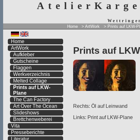
AtelierKarg
Wettringe
Home
> ArtWork
>
Prints auf LKW-P
Home
Prints auf LKW
ArtWork
Aufkleber
Gutscheine
Flaggen
Werkverzeichnis
Melted Collage
Prints auf LKW-
Plane
The Can Factory
Rechts: Öl auf Leinwand
Art Over The Ocean
Slideshows
Links: Print auf LKW-Plane
Brettchenweberei
Vita
Presseberichte
Literatur