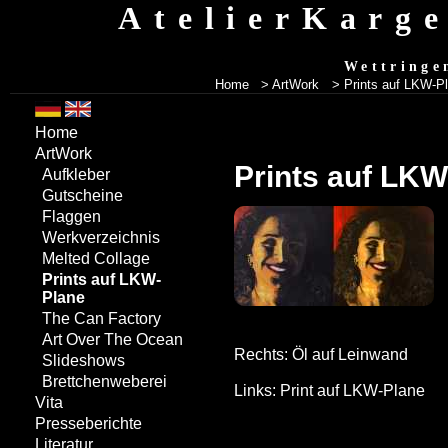
AtelierKarg
Wettringe
Home
> ArtWork
>
Prints auf LKW-P
Home
ArtWork
Prints auf LKW
Aufkleber
Gutscheine
Flaggen
Werkverzeichnis
Melted Collage
Prints auf LKW-
Plane
The Can Factory
Art Over The Ocean
Rechts: Öl auf Leinwand
Slideshows
Brettchenweberei
Links: Print auf LKW-Plane
Vita
Presseberichte
Literatur