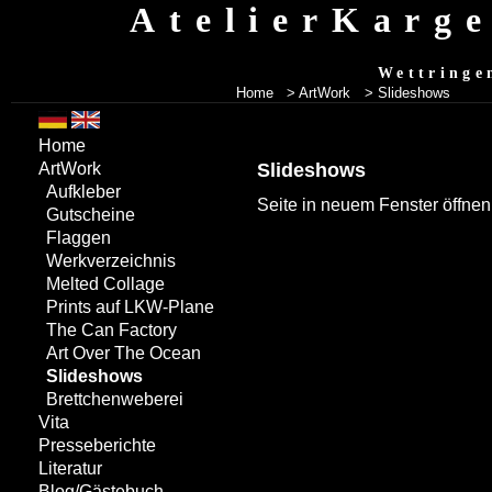
AtelierKarg
Wettringe
Home
> ArtWork
> Slideshows
Home
Slideshows
ArtWork
Aufkleber
Seite in neuem Fenster öffnen
Gutscheine
Flaggen
Werkverzeichnis
Melted Collage
Prints auf LKW-Plane
The Can Factory
Art Over The Ocean
Slideshows
Brettchenweberei
Vita
Presseberichte
Literatur
Blog/Gästebuch