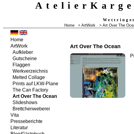
AtelierKarg
Wettringe
Home
> ArtWork
> Art Over The Oce
Home
Art Over The Ocean
ArtWork
Aufkleber
P
Gutscheine
Flaggen
Werkverzeichnis
Melted Collage
Prints auf LKW-Plane
The Can Factory
Art Over The Ocean
Slideshows
Brettchenweberei
Vita
Presseberichte
Literatur
Blog/Gästebuch