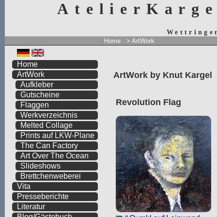
AtelierKarg
Wettringe
Home
> ArtWork
Home
ArtWork by Knut Kargel
ArtWork
Aufkleber
Gutscheine
Revolution Flag
Flaggen
Werkverzeichnis
Melted Collage
Prints auf LKW-Plane
The Can Factory
Art Over The Ocean
Slideshows
Brettchenweberei
Vita
Presseberichte
Literatur
Blog/Gästebuch