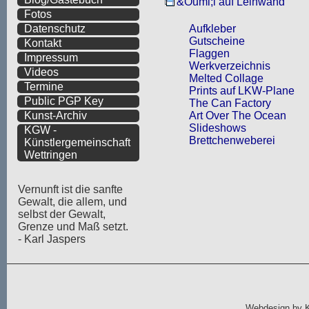
&Ouml;l auf Leinwand
Fotos
Aufkleber
Datenschutz
Gutscheine
Kontakt
Flaggen
Impressum
Werkverzeichnis
Videos
Melted Collage
Termine
Prints auf LKW-Plane
Public PGP Key
The Can Factory
Art Over The Ocean
Kunst-Archiv
Slideshows
KGW -
Brettchenweberei
Künstlergemeinschaft
Wettringen
Vernunft ist die sanfte
Gewalt, die allem, und
selbst der Gewalt,
Grenze und Maß setzt.
- Karl Jaspers
Webdesign by