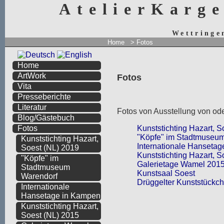
AtelierKarg
Wettringe
Home
> Fotos
Home
ArtWork
Fotos
Vita
Presseberichte
Literatur
Fotos von Ausstellung von ode
Blog/Gästebuch
Kunststichting Hazart, S
Fotos
"Köpfe" im Stadtmuseu
Kunststichting Hazart,
Internationale Hanseta
Soest (NL) 2019
Kunststichting Hazart, S
"Köpfe" im
Galerietage Wamel 201
Stadtmuseum
Kunstsaal Soest
Warendorf
Drüggelter Kunststückc
Internationale
Hansetage in Kampen
Kunststichting Hazart,
Soest (NL) 2015