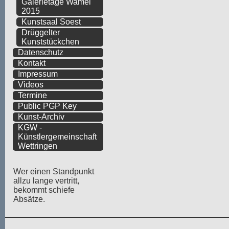
Galerietage Wamel
2015
Kunstsaal Soest
Drüggelter
Kunststückchen
Datenschutz
Kontakt
Impressum
Videos
Termine
Public PGP Key
Kunst-Archiv
KGW -
Künstlergemeinschaft
Wettringen
Wer einen Standpunkt
allzu lange vertritt,
bekommt schiefe
Absätze.