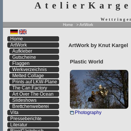
AtelierKarg
Wettringe
Home
> ArtWork
Home
ArtWork by Knut Kargel
ArtWork
Aufkleber
Gutscheine
Plastic World
Flaggen
Werkverzeichnis
Melted Collage
Prints auf LKW-Plane
The Can Factory
Art Over The Ocean
Slideshows
Brettchenweberei
Photography
Vita
Presseberichte
Literatur
Blog/Gästebuch