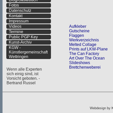
Fotos
Datenschutz
Kontakt
Impressum
Aufkleber
Videos
Gutscheine
Termine
Flaggen
Public PGP Key
Werkverzeichnis
Kunst-Archiv
Melted Collage
KGW -
Prints auf LKW-Plane
Künstlergemeinschaft
The Can Factory
Wettringen
Art Over The Ocean
Slideshows
Brettchenweberei
Wenn alle Experten
sich einig sind, ist
Vorsicht geboten. -
Bertrand Russel
Webdesign by